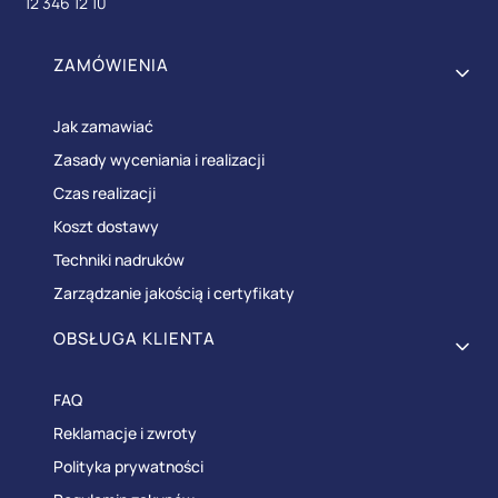
12 346 12 10
Linki w stopce
ZAMÓWIENIA
Jak zamawiać
Zasady wyceniania i realizacji
Czas realizacji
Koszt dostawy
Techniki nadruków
Zarządzanie jakością i certyfikaty
OBSŁUGA KLIENTA
FAQ
Reklamacje i zwroty
Polityka prywatności