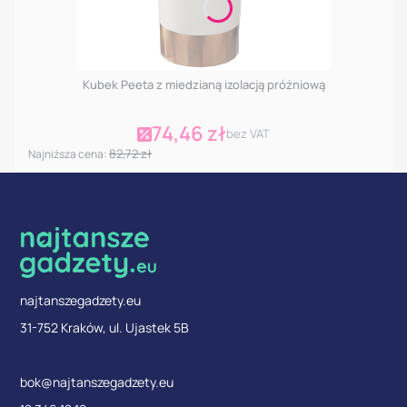
Kubek Peeta z miedzianą izolacją próżniową
74,46 zł
Cena promocyjna
bez VAT
82,72 zł
Najniższa cena:
najtanszegadzety.eu
31-752 Kraków, ul. Ujastek 5B
bok@najtanszegadzety.eu