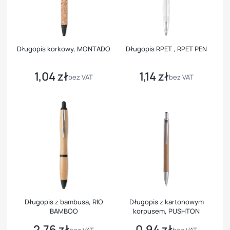
Długopis korkowy, MONTADO
Długopis RPET , RPET PEN
1,04 zł
1,14 zł
Cena
Cena
bez VAT
bez VAT
Długopis z bambusa, RIO
Długopis z kartonowym
BAMBOO
korpusem, PUSHTON
2,76 zł
0,94 zł
Cena
Cena