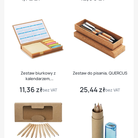
Zestaw biurkowy z
Zestaw do pisania, QUERCUS
kalendarzem,
MEMOCALENDAR
11,36 zł
25,44 zł
Cena
Cena
bez VAT
bez VAT