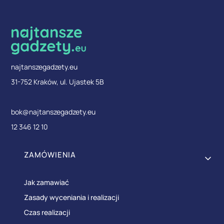
najtanszegadzety.eu
31-752 Kraków, ul. Ujastek 5B
bok@najtanszegadzety.eu
12 346 12 10
Linki w stopce
ZAMÓWIENIA
Jak zamawiać
Zasady wyceniania i realizacji
Czas realizacji