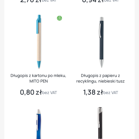
bez VAT
bez VAT
Długopis z kartonu po mleku,
Długopis z papieru z
MITO PEN
recyklingu, niebieski tusz
0,80 zł
1,38 zł
Cena
Cena
bez VAT
bez VAT