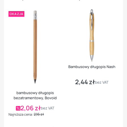
OKAZJA
Bambusowy długopis Nash
2,44 zł
Cena
bez VAT
bambusowy długopis
bezatramentowy, Bovoid
2,06 zł
Cena promocyjna
bez VAT
2,16 zł
Najniższa cena: