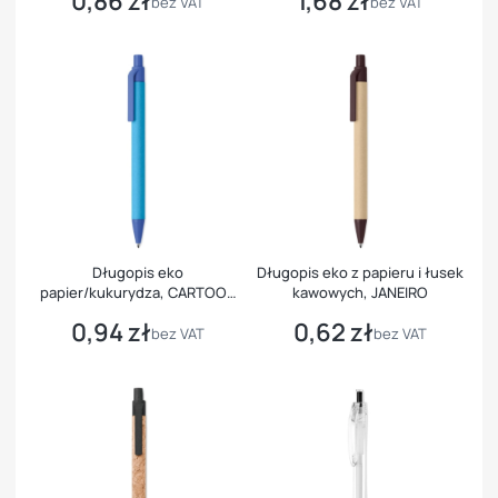
0,86 zł
1,68 zł
bez VAT
bez VAT
Długopis eko
Długopis eko z papieru i łusek
papier/kukurydza, CARTOON
kawowych, JANEIRO
COLOURED
0,94 zł
0,62 zł
Cena
Cena
bez VAT
bez VAT