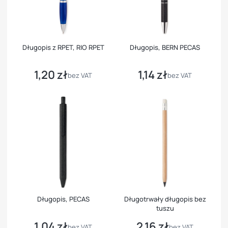
Długopis z RPET, RIO RPET
Długopis, BERN PECAS
1,20 zł
1,14 zł
Cena
Cena
bez VAT
bez VAT
Długopis, PECAS
Długotrwały długopis bez
tuszu
1,04 zł
2,16 zł
Cena
Cena
bez VAT
bez VAT