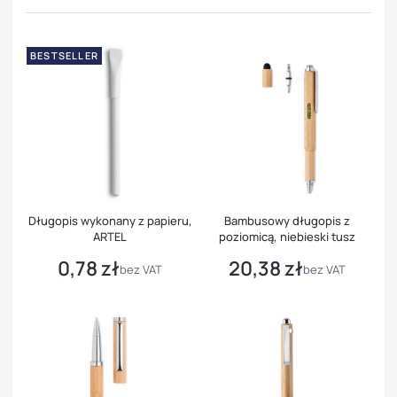
BESTSELLER
Długopis wykonany z papieru,
Bambusowy długopis z
ARTEL
poziomicą, niebieski tusz
0,78 zł
20,38 zł
Cena
Cena
bez VAT
bez VAT