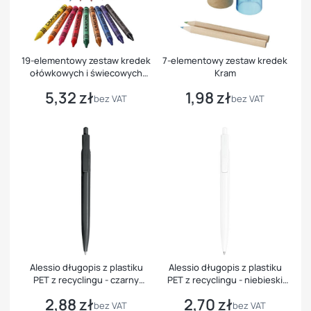
19-elementowy zestaw kredek
7-elementowy zestaw kredek
ołówkowych i świecowych
Kram
Lucky
5,32 zł
1,98 zł
Cena
Cena
bez VAT
bez VAT
Alessio długopis z plastiku
Alessio długopis z plastiku
PET z recyclingu - czarny
PET z recyclingu - niebieski
wkład
wkład
2,88 zł
2,70 zł
Cena
Cena
bez VAT
bez VAT