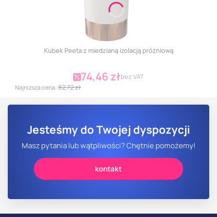
Kubek Peeta z miedzianą izolacją próżniową
74,46 zł
Cena promocyjna
bez VAT
82,72 zł
Najniższa cena:
Jesteśmy do Twojej dyspozycji
Masz pytania lub wątpliwości? Chętnie pomożemy!
kontakt