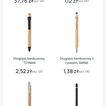
37,76 zł
1,12 zł
Cena
Cena
bez VAT
bez VAT
Dłogopis bambusowy,
Długopis bambusowy z
TOYAMA
rysikiem, BAYBA
2,52 zł
1,38 zł
Cena
Cena
bez VAT
bez VAT