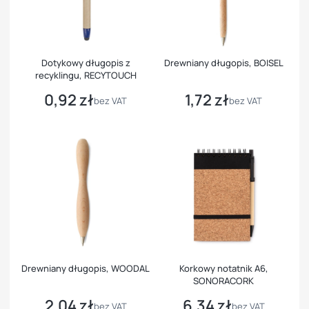
Dotykowy długopis z
Drewniany długopis, BOISEL
recyklingu, RECYTOUCH
0,92 zł
1,72 zł
Cena
Cena
bez VAT
bez VAT
Drewniany długopis, WOODAL
Korkowy notatnik A6,
SONORACORK
2,04 zł
6,34 zł
Cena
Cena
bez VAT
bez VAT