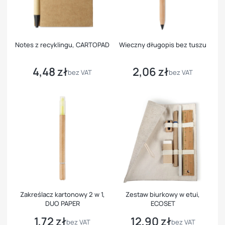
Notes z recyklingu, CARTOPAD
Wieczny długopis bez tuszu
4,48 zł
2,06 zł
Cena
Cena
bez VAT
bez VAT
Zakreślacz kartonowy 2 w 1,
Zestaw biurkowy w etui,
DUO PAPER
ECOSET
1,72 zł
12,90 zł
Cena
Cena
bez VAT
bez VAT