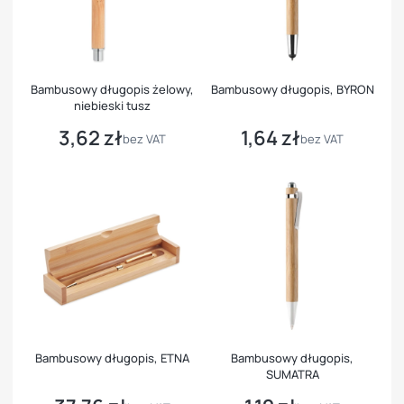
Bambusowy długopis żelowy,
Bambusowy długopis, BYRON
niebieski tusz
3,62 zł
1,64 zł
Cena
Cena
bez VAT
bez VAT
Bambusowy długopis, ETNA
Bambusowy długopis,
SUMATRA