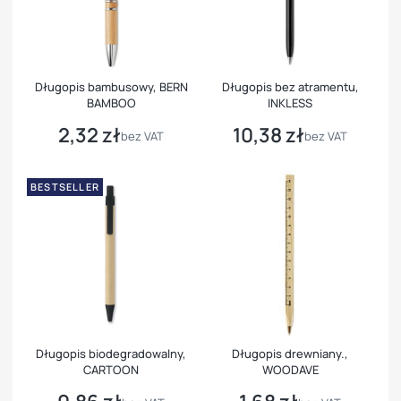
Długopis bambusowy, BERN
Długopis bez atramentu,
BAMBOO
INKLESS
2,32 zł
10,38 zł
Cena
Cena
bez VAT
bez VAT
BESTSELLER
Długopis biodegradowalny,
Długopis drewniany.,
CARTOON
WOODAVE
Cena
Cena