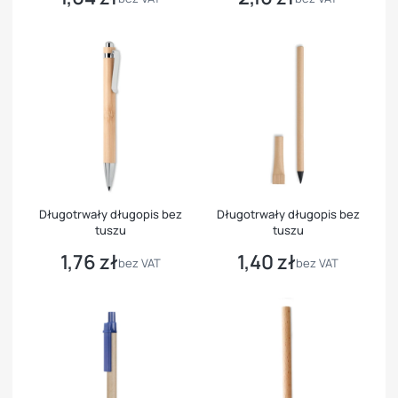
Długotrwały długopis bez
Długotrwały długopis bez
tuszu
tuszu
1,76 zł
1,40 zł
Cena
Cena
bez VAT
bez VAT