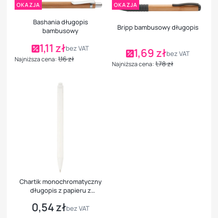
OKAZJA
OKAZJA
Bashania długopis
Bripp bambusowy długopis
bambusowy
1,11 zł
Cena promocyjna
bez VAT
1,69 zł
Cena promocyjna
bez VAT
1,16 zł
Najniższa cena:
1,78 zł
Najniższa cena:
Chartik monochromatyczny
długopis z papieru z
recyklingu z matowym
0,54 zł
Cena
wykończeniem, czarny tusz
bez VAT