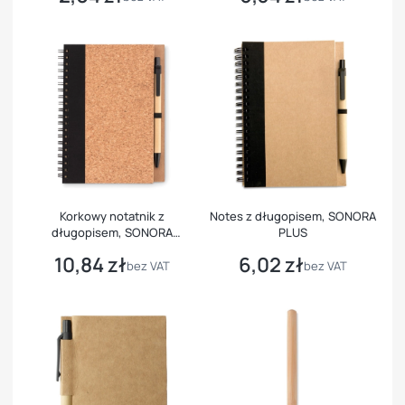
Korkowy notatnik z
Notes z długopisem, SONORA
długopisem, SONORA
PLUS
PLUSCORK
10,84 zł
6,02 zł
Cena
Cena
bez VAT
bez VAT