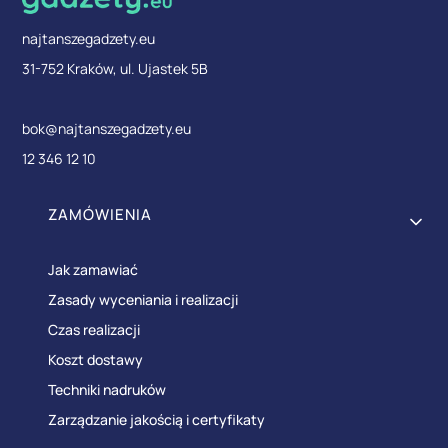
najtanszegadzety.eu
31-752 Kraków, ul. Ujastek 5B
bok@najtanszegadzety.eu
12 346 12 10
Linki w stopce
ZAMÓWIENIA
Jak zamawiać
Zasady wyceniania i realizacji
Czas realizacji
Koszt dostawy
Techniki nadruków
Zarządzanie jakością i certyfikaty