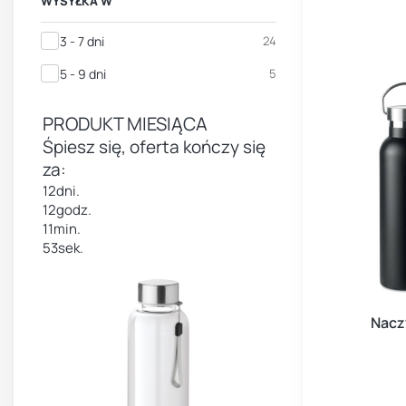
WYSYŁKA W
Wysyłka w
3 - 7 dni
24
5 - 9 dni
5
PRODUKT MIESIĄCA
Śpiesz się, oferta kończy się
za:
12
dni.
12
godz.
11
min.
53
sek.
Nacz