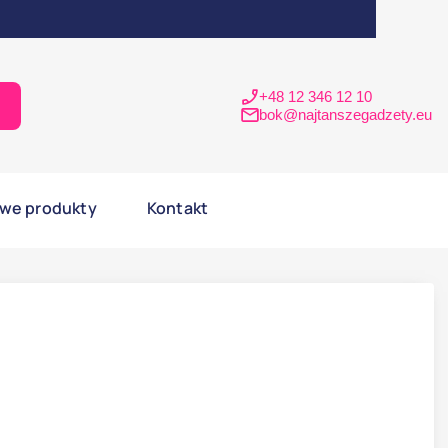
+48 12 346 12 10
ukaj
bok@najtanszegadzety.eu
we produkty
Kontakt