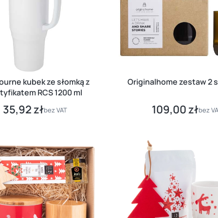
ourne kubek ze słomką z
Originalhome zestaw 2 
tyfikatem RCS 1200 ml
35,92 zł
109,00 zł
Cena
Cena
bez VAT
bez V