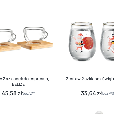
 2 szklanek do espresso,
Zestaw 2 szklanek świą
BELIZE
45,58 zł
33,64 zł
Cena
Cena
bez VAT
bez VA