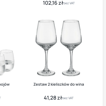
102,16 zł
Cena
bez VAT
pojów
Zestaw 2 kieliszków do wina
41,28 zł
Cena
T
bez VAT