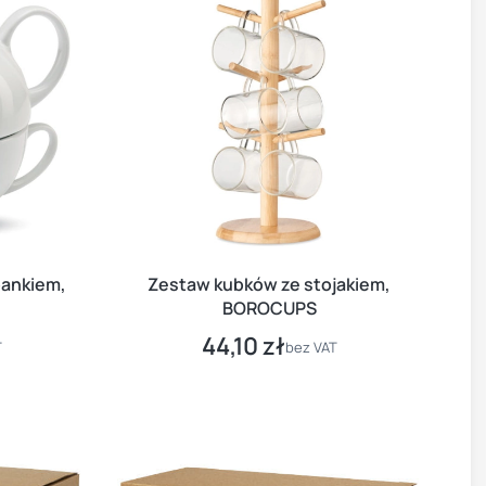
bankiem,
Zestaw kubków ze stojakiem,
BOROCUPS
44,10 zł
Cena
T
bez VAT