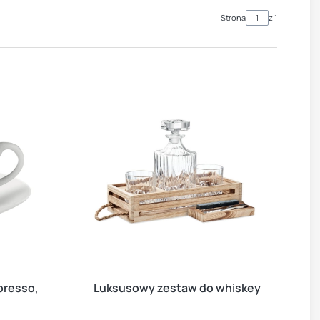
Strona
z 1
spresso,
Luksusowy zestaw do whiskey