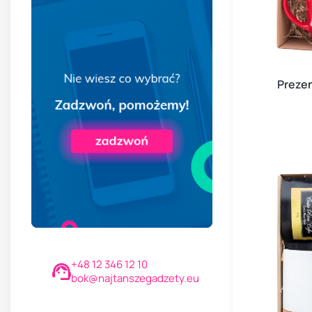
Preze
+48 12 346 12 10
bok@najtanszegadzety.eu