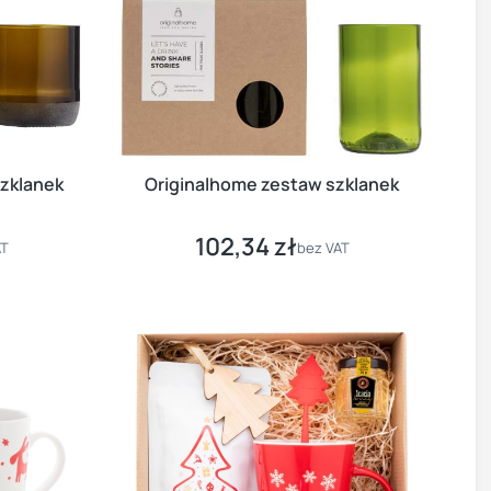
szklanek
Originalhome zestaw szklanek
102,34 zł
Cena
AT
bez VAT