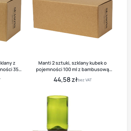
klany z
Manti 2 sztuki, szklany kubek o
ności 350
pojemności 100 ml z bambusową
ładką
podkładką
44,58 zł
Cena
T
bez VAT