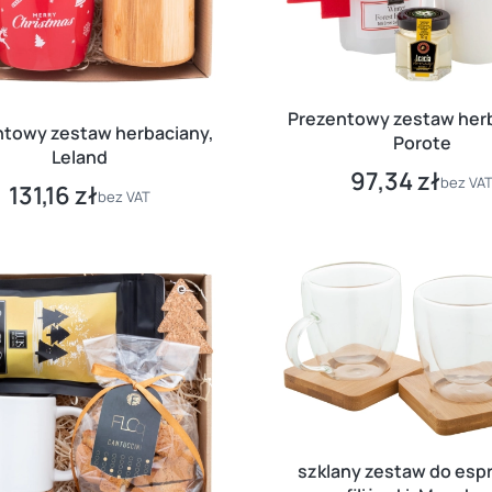
Prezentowy zestaw herb
ntowy zestaw herbaciany,
Porote
Leland
97,34 zł
Cena
bez VA
131,16 zł
Cena
bez VAT
szklany zestaw do esp