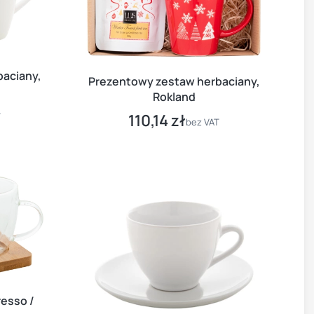
aciany,
Prezentowy zestaw herbaciany,
Rokland
T
110,14 zł
Cena
bez VAT
resso /