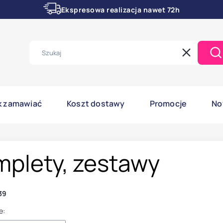
Ekspresowa realizacja nawet 72h
Wyczyść
Sz
k zamawiać
Koszt dostawy
Promocje
No
mplety, zestawy
39
e: