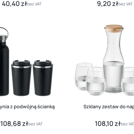
40,40 zł
9,20 zł
Cena
Cena
bez VAT
bez VAT
ynia z podwójną ścianką
Szklany zestaw do na
108,68 zł
108,10 zł
Cena
Cena
bez VAT
bez VA