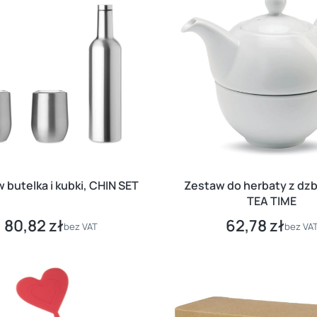
 butelka i kubki, CHIN SET
Zestaw do herbaty z dz
TEA TIME
80,82 zł
62,78 zł
Cena
Cena
bez VAT
bez VA