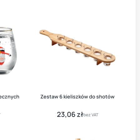
tecznych
Zestaw 6 kieliszków do shotów
23,06 zł
Cena
T
bez VAT