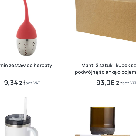
min zestaw do herbaty
Manti 2 sztuki, kubek sz
podwójną ścianką o pojem
ml z bambusową podk
9,34 zł
93,06 zł
Cena
Cena
bez VAT
bez VA