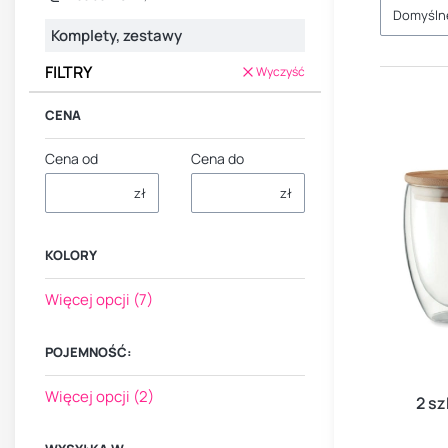
Domyśln
Komplety, zestawy
FILTRY
Wyczyść
CENA
Cena od
Cena do
zł
zł
KOLORY
Kolory
Więcej opcji (7)
POJEMNOŚĆ:
Pojemność:
Więcej opcji (2)
2 sz