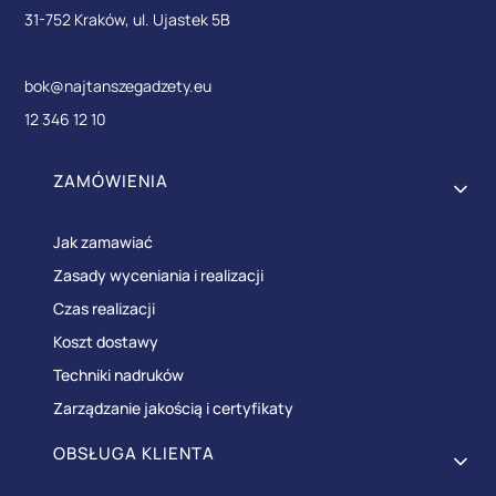
31-752 Kraków, ul. Ujastek 5B
bok@najtanszegadzety.eu
12 346 12 10
Linki w stopce
ZAMÓWIENIA
Jak zamawiać
Zasady wyceniania i realizacji
Czas realizacji
Koszt dostawy
Techniki nadruków
Zarządzanie jakością i certyfikaty
OBSŁUGA KLIENTA