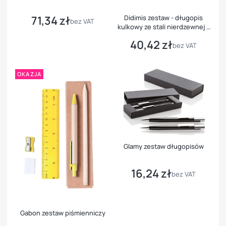
71,34 zł
Didimis zestaw - długopis
Cena
bez VAT
kulkowy ze stali nierdzewnej z
recyklingu i pióro kulkowe
40,42 zł
Cena
bez VAT
OKAZJA
Glamy zestaw długopisów
16,24 zł
Cena
bez VAT
Gabon zestaw piśmienniczy