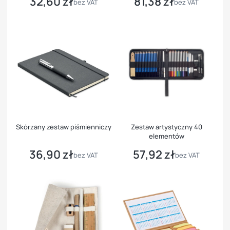
32,60 zł
81,38 zł
Cena
Cena
bez VAT
bez VAT
Skórzany zestaw piśmienniczy
Zestaw artystyczny 40
elementów
36,90 zł
57,92 zł
Cena
Cena
bez VAT
bez VAT