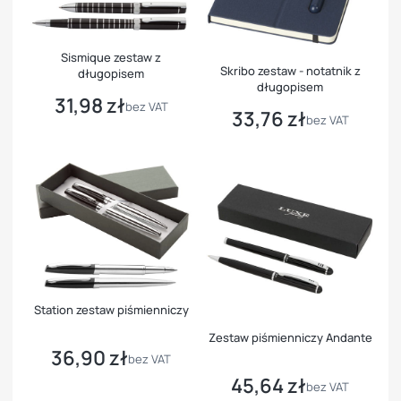
Sismique zestaw z
Skribo zestaw - notatnik z
długopisem
długopisem
31,98 zł
Cena
bez VAT
33,76 zł
Cena
bez VAT
Station zestaw piśmienniczy
Zestaw piśmienniczy Andante
36,90 zł
Cena
bez VAT
45,64 zł
Cena
bez VAT