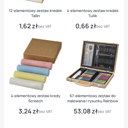
12-elementowy zestaw kredek
4-elementowy zestaw kredek
Tallin
Tullik
1,62 zł
0,66 zł
Cena
Cena
bez VAT
bez VAT
4-elementowy zestaw kredy
67-elementowy zestaw do
Screech
malowania i rysunku Rainbow
3,24 zł
53,08 zł
Cena
Cena
bez VAT
bez VAT