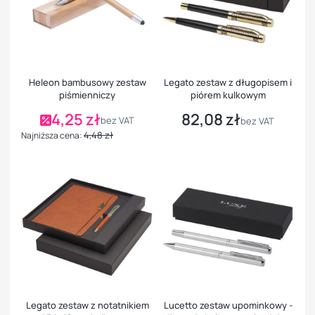
Heleon bambusowy zestaw
Legato zestaw z długopisem i
piśmienniczy
piórem kulkowym
4,25 zł
82,08 zł
Cena promocyjna
Cena
bez VAT
bez VAT
4,48 zł
Najniższa cena:
Legato zestaw z notatnikiem
Lucetto zestaw upominkowy -