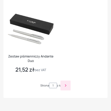
Zestaw piśmienniczy Andante
Duo
21,52 zł
Cena
bez VAT
Strona
z 4