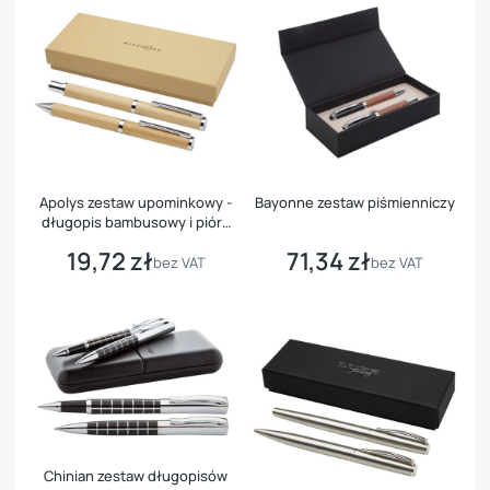
Apolys zestaw upominkowy -
Bayonne zestaw piśmienniczy
długopis bambusowy i pióro
kulkowe
19,72 zł
71,34 zł
Cena
Cena
bez VAT
bez VAT
Chinian zestaw długopisów