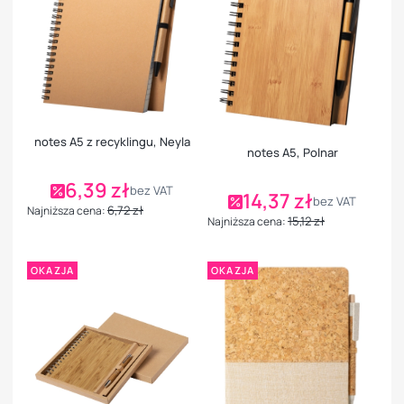
notes A5 z recyklingu, Neyla
notes A5, Polnar
6,39 zł
Cena promocyjna
bez VAT
14,37 zł
Cena promocyjna
bez VAT
6,72 zł
Najniższa cena:
15,12 zł
Najniższa cena:
OKAZJA
OKAZJA