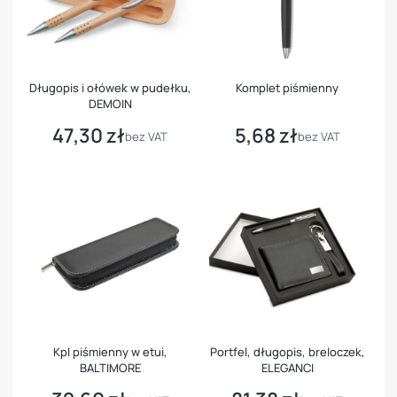
Długopis i ołówek w pudełku,
Komplet piśmienny
DEMOIN
47,30 zł
5,68 zł
Cena
Cena
bez VAT
bez VAT
Kpl piśmienny w etui,
Portfel, długopis, breloczek,
BALTIMORE
ELEGANCI