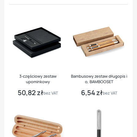
3-częściowy zestaw
Bambusowy zestaw długopis i
upominkowy
o, BAMBOOSET
50,82 zł
6,54 zł
Cena
Cena
bez VAT
bez VAT