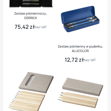
Zestaw piśmienniczy.,
DERRICK
75,42 zł
Cena
bez VAT
Zestaw piśmienny w pudełku,
ALUCOLOR
12,72 zł
Cena
bez VAT