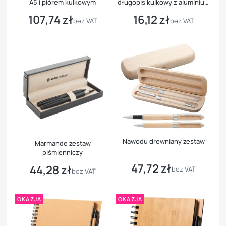
A5 i piórem kulkowym
długopis kulkowy z aluminium
z recyklingu i pióro kulkowe
107,74 zł
16,12 zł
Cena
Cena
bez VAT
bez VAT
Nawodu drewniany zestaw
Marmande zestaw
piśmienniczy
47,72 zł
44,28 zł
Cena
bez VAT
Cena
bez VAT
OKAZJA
OKAZJA