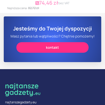
74,46 zł
Cena promocyjna
bez VAT
82,72 zł
Najniższa cena:
Jesteśmy do Twojej dyspozycji
Masz pytania lub wątpliwości? Chętnie pomożemy!
kontakt
najtanszegadzety.eu