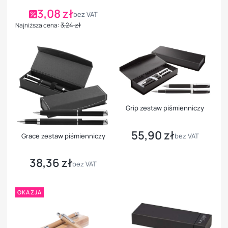
3,08 zł
Cena promocyjna
bez VAT
3,24 zł
Najniższa cena:
Grip zestaw piśmienniczy
55,90 zł
Cena
Grace zestaw piśmienniczy
bez VAT
38,36 zł
Cena
bez VAT
OKAZJA