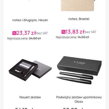
notes, Brastel
notes i długopis, Hecan
13,83 zł
Cena promocyjna
23,37 zł
bez VAT
Cena promocyjna
bez VAT
14,56 zł
Najniższa cena:
24,60 zł
Najniższa cena:
Nouart zestaw
Podwójny zestaw upominkowy
Gloss