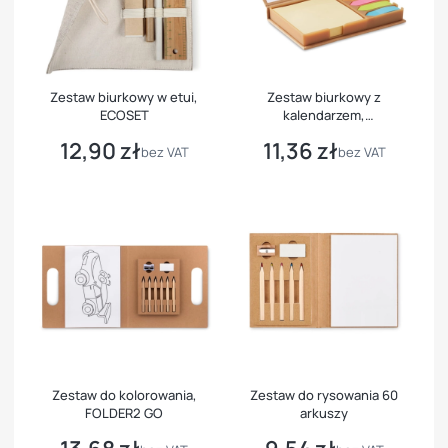
Zestaw biurkowy w etui,
Zestaw biurkowy z
ECOSET
kalendarzem,
MEMOCALENDAR
12,90 zł
11,36 zł
Cena
Cena
bez VAT
bez VAT
Zestaw do kolorowania,
Zestaw do rysowania 60
FOLDER2 GO
arkuszy
Cena
Cena