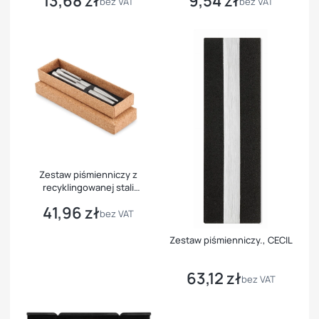
13,68 zł
9,54 zł
bez VAT
bez VAT
Zestaw piśmienniczy z
recyklingowanej stali
nierdzewnej
41,96 zł
Cena
bez VAT
Zestaw piśmienniczy., CECIL
63,12 zł
Cena
bez VAT