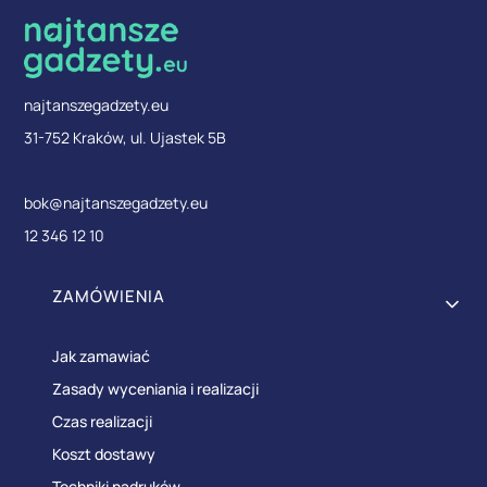
najtanszegadzety.eu
31-752 Kraków, ul. Ujastek 5B
bok@najtanszegadzety.eu
12 346 12 10
Linki w stopce
ZAMÓWIENIA
Jak zamawiać
Zasady wyceniania i realizacji
Czas realizacji
Koszt dostawy
Techniki nadruków