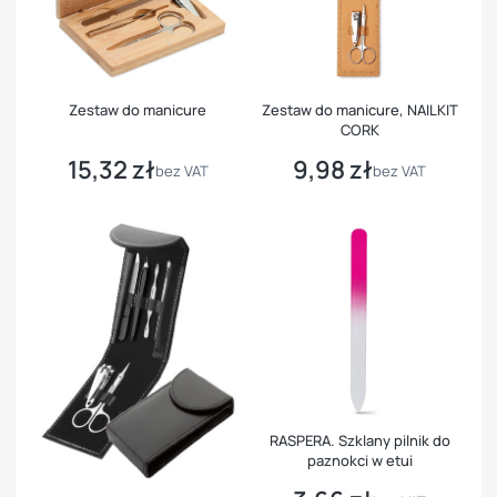
Zestaw do manicure
Zestaw do manicure, NAILKIT
CORK
15,32 zł
9,98 zł
Cena
Cena
bez VAT
bez VAT
RASPERA. Szklany pilnik do
paznokci w etui