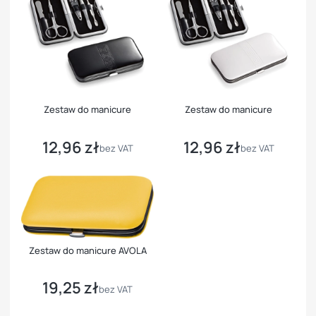
Zestaw do manicure
Zestaw do manicure
12,96 zł
12,96 zł
Cena
Cena
bez VAT
bez VAT
Zestaw do manicure AVOLA
19,25 zł
Cena
bez VAT