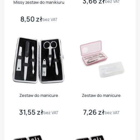
3,66 zł
Cena
bez VAT
Missy zestaw do manikiuru
8,50 zł
Cena
bez VAT
Zestaw do manicure
Zestaw do manicure
31,55 zł
7,26 zł
Cena
Cena
bez VAT
bez VAT