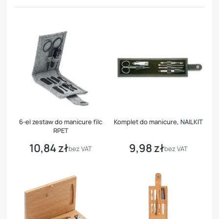
6-el zestaw do manicure filc
Komplet do manicure, NAILKIT
RPET
10,84 zł
9,98 zł
Cena
Cena
bez VAT
bez VAT