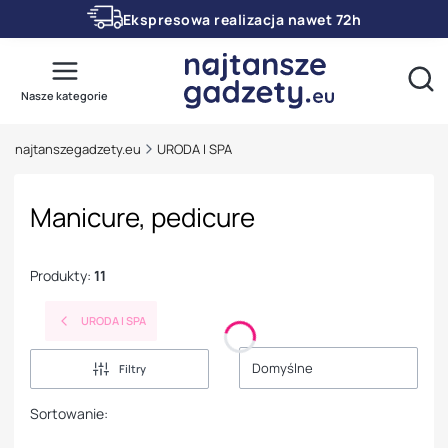
Ekspresowa realizacja nawet 72h
Otwó
Nasze kategorie
najtanszegadzety.eu
URODA I SPA
Manicure, pedicure
Produkty:
11
URODA I SPA
Domyślne
Filtry
Sortowanie: