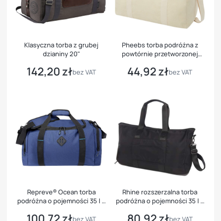
Klasyczna torba z grubej
Pheebs torba podróżna z
dzianiny 20"
powtórnie przetworzonej
bawełny i poliestru, 210 g/m?
142,20 zł
44,92 zł
Cena
Cena
bez VAT
bez VAT
Repreve® Ocean torba
Rhine rozszerzalna torba
podróżna o pojemności 35 l z
podróżna o pojemności 35 l z
plastiku PET z recyklingu z
materiałów z recyklingu z
100,72 zł
80,92 zł
Cena
Cena
certyfikatem GRS
certyfikatem GRS
bez VAT
bez VAT