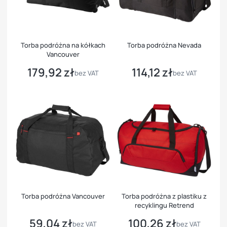
Torba podróżna na kółkach
Torba podróżna Nevada
Vancouver
179,92 zł
114,12 zł
Cena
Cena
bez VAT
bez VAT
Torba podróżna Vancouver
Torba podróżna z plastiku z
recyklingu Retrend
59,04 zł
100,26 zł
Cena
Cena
bez VAT
bez VAT