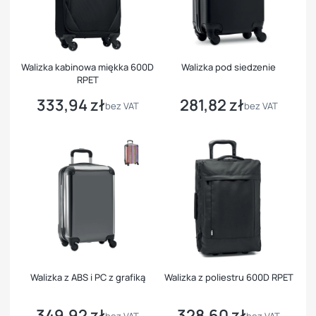
Walizka kabinowa miękka 600D
Walizka pod siedzenie
RPET
333,94 zł
281,82 zł
Cena
Cena
bez VAT
bez VAT
Walizka z ABS i PC z grafiką
Walizka z poliestru 600D RPET
349,92 zł
328,60 zł
Cena
Cena