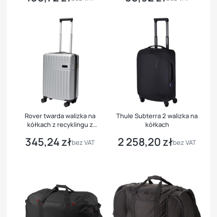
Rover twarda walizka na
Thule Subterra 2 walizka na
kółkach z recyklingu z
kółkach
certyfikatem GRS
345,24 zł
2 258,20 zł
Cena
Cena
bez VAT
bez VAT