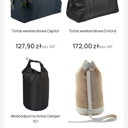
Torba weekendowa Capitol
Torba weekendowa Oxford
127,90 zł
172,00 zł
Cena
Cena
bez VAT
bez VAT
Wodoodporna torba Camper
10 l