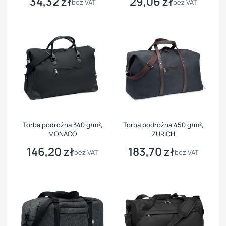
34,32 zł
29,06 zł
Cena
Cena
bez VAT
bez VAT
Torba podróżna 340 g/m²,
Torba podróżna 450 g/m²,
MONACO
ZURICH
146,20 zł
183,70 zł
Cena
Cena
bez VAT
bez VAT