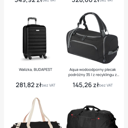
bez VAT
bez VAT
Walizka, BUDAPEST
Aqua wodoodporny plecak
podróżny 35 l z recyklingu z
certyfikatem GRS
281,82 zł
145,26 zł
Cena
Cena
bez VAT
bez VAT