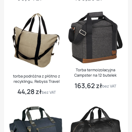
Torba termoizolacyjna
Campster na 12 butelek
torba podróżna z płótno z
recyklingu, Rebyss Travel
163,62 zł
Cena
bez VAT
44,28 zł
Cena
bez VAT