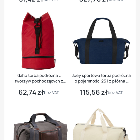
Idaho torba podróżna z
Joey sportowa torba podróżna
tworzyw pochodzących z
o pojemności 25 l z płótna z
recyklingu
recyklingu z certyfikatem GRS
62,74 zł
115,56 zł
Cena
Cena
bez VAT
bez VAT