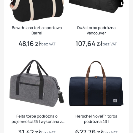
Bawełniana torba sportowa
Duża torba podróżna
Barrel
Vancouver
48,16 zł
107,64 zł
Cena
Cena
bez VAT
bez VAT
Felta torba podróżna o
Herschel Novel™ torba
pojemności 35 l wykonana z
podróżna 43 l
materiałów z recyklingu z
31,42 zł
627,76 zł
Cena
Cena
certyfikatem GRS
bez VAT
bez VAT