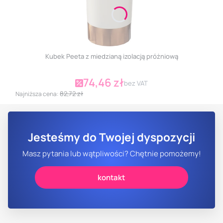
Kubek Peeta z miedzianą izolacją próżniową
74,46 zł
Cena promocyjna
bez VAT
82,72 zł
Najniższa cena:
Jesteśmy do Twojej dyspozycji
Masz pytania lub wątpliwości? Chętnie pomożemy!
kontakt