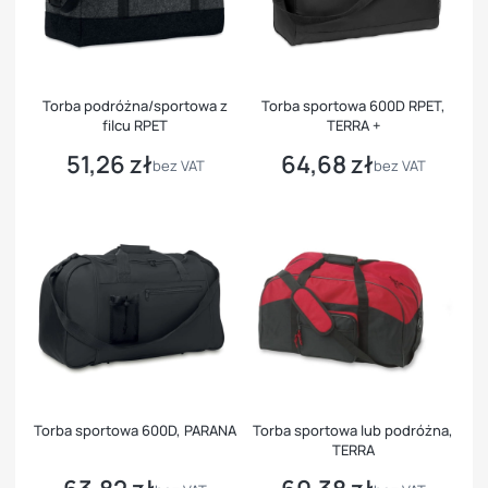
Torba podróżna/sportowa z
Torba sportowa 600D RPET,
filcu RPET
TERRA +
51,26 zł
64,68 zł
Cena
Cena
bez VAT
bez VAT
Torba sportowa 600D, PARANA
Torba sportowa lub podróżna,
TERRA
Cena
Cena