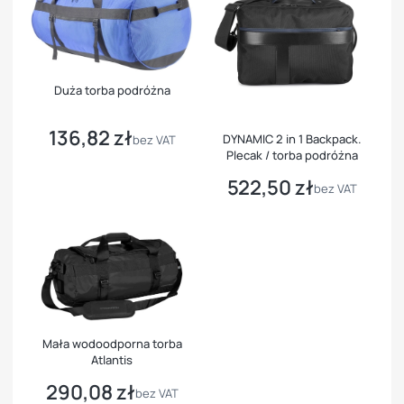
Duża torba podróżna
136,82 zł
Cena
DYNAMIC 2 in 1 Backpack.
bez VAT
Plecak / torba podróżna
522,50 zł
Cena
bez VAT
Mała wodoodporna torba
Atlantis
290,08 zł
Cena
bez VAT