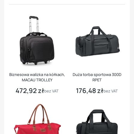
Biznesowa walizka na kółkach,
Duża torba sportowa 300D
MACAU TROLLEY
RPET
472,92 zł
176,48 zł
Cena
Cena
bez VAT
bez VAT