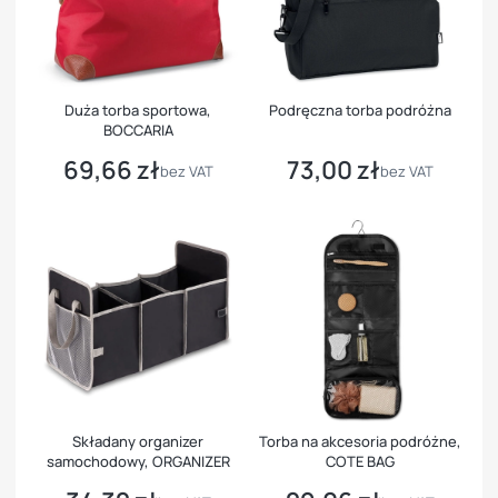
Duża torba sportowa,
Podręczna torba podróżna
BOCCARIA
69,66 zł
73,00 zł
Cena
Cena
bez VAT
bez VAT
Składany organizer
Torba na akcesoria podróżne,
samochodowy, ORGANIZER
COTE BAG