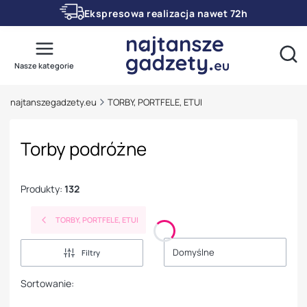
Ekspresowa realizacja nawet 72h
Otwó
Nasze kategorie
najtanszegadzety.eu
TORBY, PORTFELE, ETUI
Torby podróżne
Produkty:
132
TORBY, PORTFELE, ETUI
Domyślne
Filtry
Sortowanie: