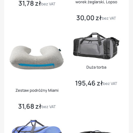
31,78 zł
worek żeglarski, Lopso
Cena
bez VAT
30,00 zł
Cena
bez VAT
Duża torba
195,46 zł
Cena
bez VAT
Zestaw podróżny Miami
31,68 zł
Cena
bez VAT