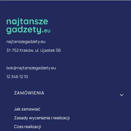
najtanszegadzety.eu
31-752 Kraków, ul. Ujastek 5B
bok@najtanszegadzety.eu
12 346 12 10
Linki w stopce
ZAMÓWIENIA
Jak zamawiać
Zasady wyceniania i realizacji
Czas realizacji