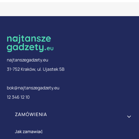
najtanszegadzety.eu
31-752 Kraków, ul. Ujastek 5B
bok@najtanszegadzety.eu
12 346 12 10
Linki w stopce
ZAMÓWIENIA
Jak zamawiać