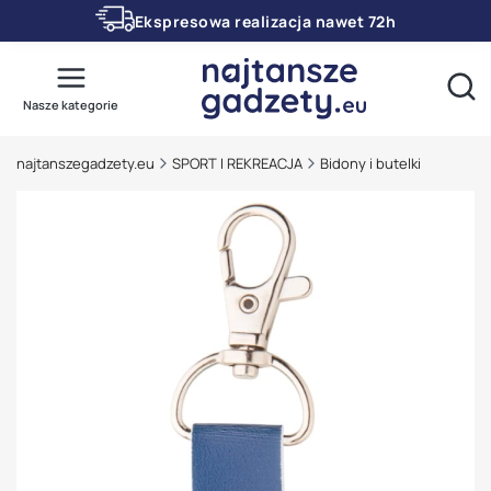
Ekspresowa realizacja nawet 72h
Otwó
Nasze kategorie
najtanszegadzety.eu
SPORT I REKREACJA
Bidony i butelki