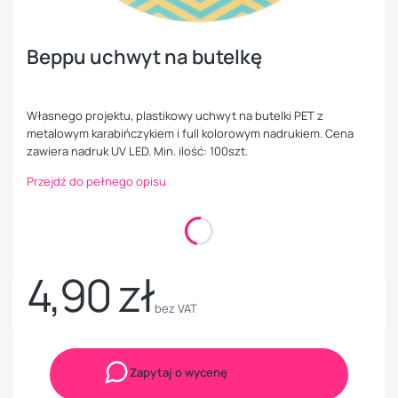
Beppu uchwyt na butelkę
Własnego projektu, plastikowy uchwyt na butelki PET z
metalowym karabińczykiem i full kolorowym nadrukiem. Cena
zawiera nadruk UV LED. Min. ilość: 100szt.
Przejdź do pełnego opisu
Kolory
Opcjonalne
Pokaż wszystkie kolory
4,90 zł
Cena
bez VAT
Zapytaj o wycenę