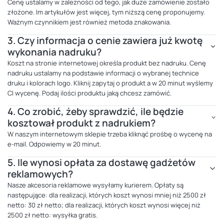
Cenę ustalamy w zależności od tego, jak duże zamówienie zostało
złożone. Im artykułów jest więcej, tym niższą cenę proponujemy.
Ważnym czynnikiem jest również metoda znakowania.
3.
Czy informacja o cenie zawiera już kwotę
wykonania nadruku?
Koszt na stronie internetowej określa produkt bez nadruku. Cenę
nadruku ustalamy na podstawie informacji o wybranej technice
druku i kolorach logo. Kliknij zapytaj o produkt a w 20 minut wyślemy
CI wycenę. Podaj ilości produktu jaką chcesz zamówić.
4.
Co zrobić, żeby sprawdzić, ile będzie
kosztował produkt z nadrukiem?
W naszym internetowym sklepie trzeba kliknąć prośbę o wycenę na
e-mail. Odpowiemy w 20 minut.
5.
Ile wynosi opłata za dostawę gadżetów
reklamowych?
Nasze akcesoria reklamowe wysyłamy kurierem. Opłaty są
następujące: dla realizacji, których koszt wynosi mniej niż 2500 zł
netto: 30 zł netto; dla realizacji, których koszt wynosi więcej niż
2500 zł netto: wysyłka gratis.