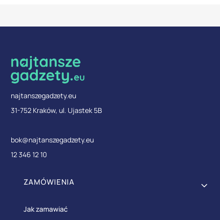
najtanszegadzety.eu
31-752 Kraków, ul. Ujastek 5B
bok@najtanszegadzety.eu
12 346 12 10
Linki w stopce
ZAMÓWIENIA
Jak zamawiać