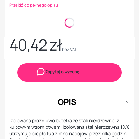
Przejdź do pełnego opisu
Kolory
Opcjonalne
Pokaż wszystkie kolory
40,42 zł
Cena
bez VAT
Zapytaj o wycenę
OPIS
Izolowana próżniowo butelka ze stali nierdzewnej z
kultowym wzornictwem. Izolowana stal nierdzewna 18/8
utrzymuje ciepło lub zimno napojów przez kilka godzin.