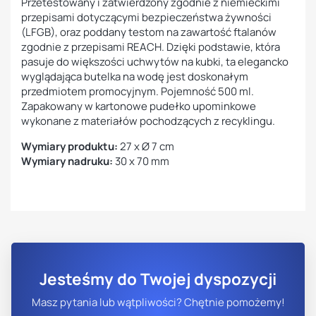
Przetestowany i zatwierdzony zgodnie z niemieckimi
przepisami dotyczącymi bezpieczeństwa żywności
(LFGB), oraz poddany testom na zawartość ftalanów
zgodnie z przepisami REACH. Dzięki podstawie, która
pasuje do większości uchwytów na kubki, ta elegancko
wyglądająca butelka na wodę jest doskonałym
przedmiotem promocyjnym. Pojemność 500 ml.
Zapakowany w kartonowe pudełko upominkowe
wykonane z materiałów pochodzących z recyklingu.
Wymiary produktu:
27 x Ø 7 cm
Wymiary nadruku:
30 x 70 mm
Jesteśmy do Twojej dyspozycji
Masz pytania lub wątpliwości? Chętnie pomożemy!