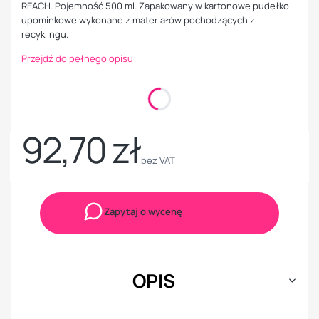
REACH. Pojemność 500 ml. Zapakowany w kartonowe pudełko
upominkowe wykonane z materiałów pochodzących z
recyklingu.
Przejdź do pełnego opisu
Kolory
Opcjonalne
Pokaż wszystkie kolory
92,70 zł
Cena
bez VAT
Zapytaj o wycenę
OPIS