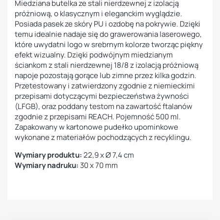
Miedziana butelka ze stali nierdzewnej z izolacją
próżniową, o klasycznym i eleganckim wyglądzie.
Posiada pasek ze skóry PU i ozdobę na pokrywie. Dzięki
temu idealnie nadaje się do grawerowania laserowego,
które uwydatni logo w srebrnym kolorze tworząc piękny
efekt wizualny. Dzięki podwójnym miedzianym
ściankom z stali nierdzewnej 18/8 z izolacją próżniową
napoje pozostają gorące lub zimne przez kilka godzin.
Przetestowany i zatwierdzony zgodnie z niemieckimi
przepisami dotyczącymi bezpieczeństwa żywności
(LFGB), oraz poddany testom na zawartość ftalanów
zgodnie z przepisami REACH. Pojemność 500 ml.
Zapakowany w kartonowe pudełko upominkowe
wykonane z materiałów pochodzących z recyklingu.
Wymiary produktu:
22,9 x Ø 7,4 cm
Wymiary nadruku:
30 x 70 mm