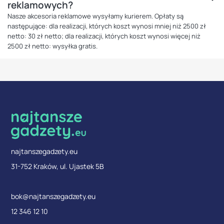
reklamowych?
Nasze akcesoria reklamowe wysyłamy kurierem. Opłaty są
następujące: dla realizacji, których koszt wynosi mniej niż 2500 zł
netto: 30 zł netto; dla realizacji, których koszt wynosi więcej niż
2500 zł netto: wysyłka gratis.
najtanszegadzety.eu
31-752 Kraków, ul. Ujastek 5B
bok@najtanszegadzety.eu
12 346 12 10