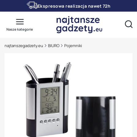
Ekspresowa realizacja nawet 72h
Otwó
Nasze kategorie
najtanszegadzety.eu
BIURO
Pojemniki