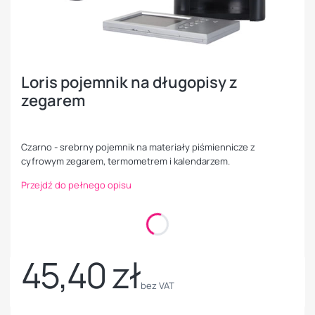
Loris pojemnik na długopisy z
zegarem
Czarno - srebrny pojemnik na materiały piśmiennicze z
cyfrowym zegarem, termometrem i kalendarzem.
Przejdź do pełnego opisu
Kolory
Opcjonalne
Pokaż wszystkie kolory
45,40 zł
Cena
bez VAT