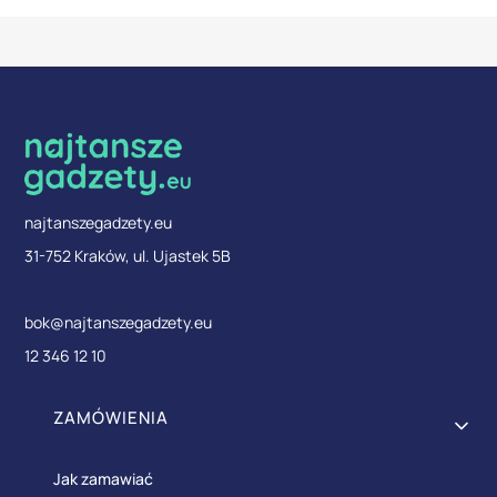
najtanszegadzety.eu
31-752 Kraków, ul. Ujastek 5B
bok@najtanszegadzety.eu
12 346 12 10
Linki w stopce
ZAMÓWIENIA
Jak zamawiać