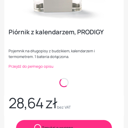
Piórnik z kalendarzem, PRODIGY
Pojemnik na długopisy z budzikiem, kalendarzem i
termometrem. 1 bateria dołączona.
Przejdź do pełnego opisu
Kolory
Opcjonalne
Pokaż wszystkie kolory
28,64 zł
Cena
bez VAT
Zapytaj o wycenę