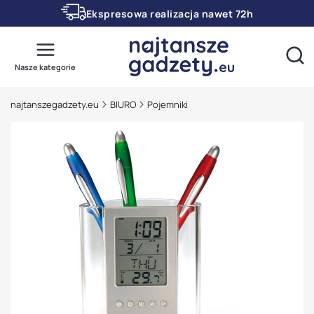
Ekspresowa realizacja nawet 72h
Otwó
Nasze kategorie
najtanszegadzety.eu
BIURO
Pojemniki