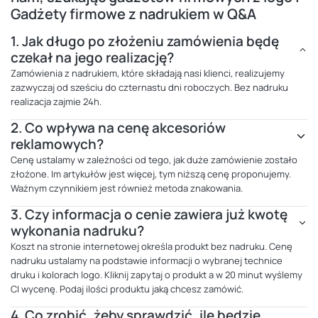
Gadżety firmowe z nadrukiem w Q&A
1.
Jak długo po złożeniu zamówienia będę
czekał na jego realizację?
Zamówienia z nadrukiem, które składają nasi klienci, realizujemy
zazwyczaj od sześciu do czternastu dni roboczych. Bez nadruku
realizacja zajmie 24h.
2.
Co wpływa na cenę akcesoriów
reklamowych?
Cenę ustalamy w zależności od tego, jak duże zamówienie zostało
złożone. Im artykułów jest więcej, tym niższą cenę proponujemy.
Ważnym czynnikiem jest również metoda znakowania.
3.
Czy informacja o cenie zawiera już kwotę
wykonania nadruku?
Koszt na stronie internetowej określa produkt bez nadruku. Cenę
nadruku ustalamy na podstawie informacji o wybranej technice
druku i kolorach logo. Kliknij zapytaj o produkt a w 20 minut wyślemy
CI wycenę. Podaj ilości produktu jaką chcesz zamówić.
4.
Co zrobić, żeby sprawdzić, ile będzie