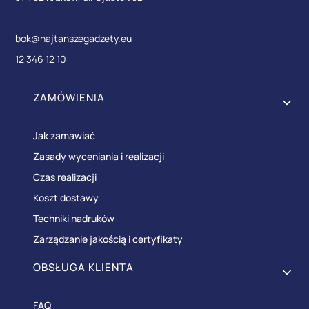
bok@najtanszegadzety.eu
12 346 12 10
Linki w stopce
ZAMÓWIENIA
Jak zamawiać
Zasady wyceniania i realizacji
Czas realizacji
Koszt dostawy
Techniki nadruków
Zarządzanie jakością i certyfikaty
OBSŁUGA KLIENTA
FAQ