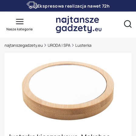
Ekspresowa realizacja nawet 72h
Otwó
Nasze kategorie
najtanszegadzety.eu
URODA I SPA
Lusterka