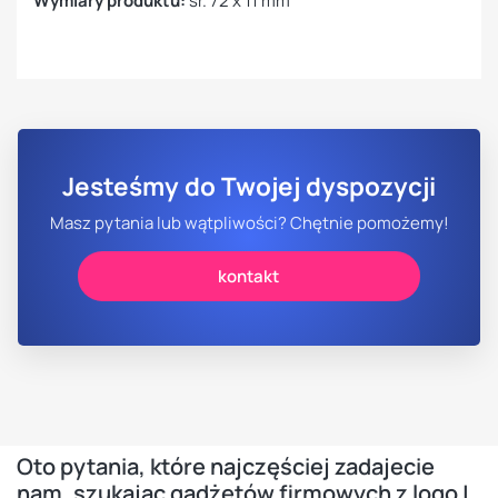
Wymiary produktu:
śr. 72 x 11 mm
Jesteśmy do Twojej dyspozycji
Masz pytania lub wątpliwości? Chętnie pomożemy!
kontakt
Oto pytania, które najczęściej zadajecie
nam, szukając gadżetów firmowych z logo |