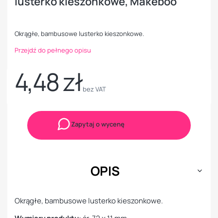
lusterko kieszonkowe, Makeboo
Okrągłe, bambusowe lusterko kieszonkowe.
Przejdź do pełnego opisu
4,48 zł
Cena
bez VAT
Zapytaj o wycenę
OPIS
Okrągłe, bambusowe lusterko kieszonkowe.