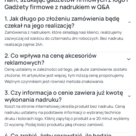
Gadżety firmowe z nadrukiem w Q&A
1.
Jak długo po złożeniu zamówienia będę
czekał na jego realizację?
Zamówienia z nadrukiem, które składają nasi klienci, realizujemy
zazwyczaj od sześciu do czternastu dni roboczych. Bez nadruku
realizacja zajmie 24h.
2.
Co wpływa na cenę akcesoriów
reklamowych?
Cenę ustalamy w zależności od tego, jak duże zamówienie zostało
złożone. Im artykułów jest więcej, tym niższą cenę proponujemy.
Ważnym czynnikiem jest również metoda znakowania.
3.
Czy informacja o cenie zawiera już kwotę
wykonania nadruku?
Koszt na stronie internetowej określa produkt bez nadruku. Cenę
nadruku ustalamy na podstawie informacji o wybranej technice
druku i kolorach logo. Kliknij zapytaj o produkt a w 20 minut wyślemy
CI wycenę. Podaj ilości produktu jaką chcesz zamówić.
4.
Co zrobić, żeby sprawdzić, ile będzie