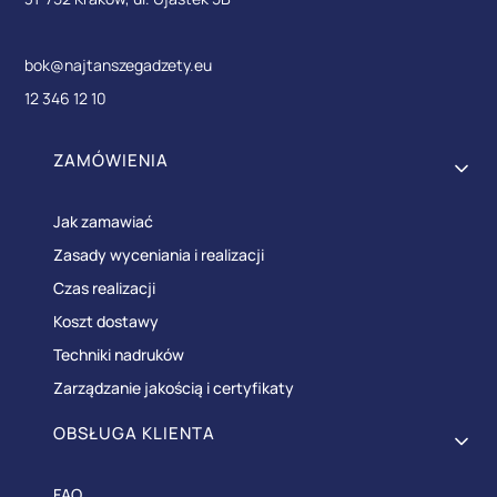
bok@najtanszegadzety.eu
12 346 12 10
Linki w stopce
ZAMÓWIENIA
Jak zamawiać
Zasady wyceniania i realizacji
Czas realizacji
Koszt dostawy
Techniki nadruków
Zarządzanie jakością i certyfikaty
OBSŁUGA KLIENTA
FAQ