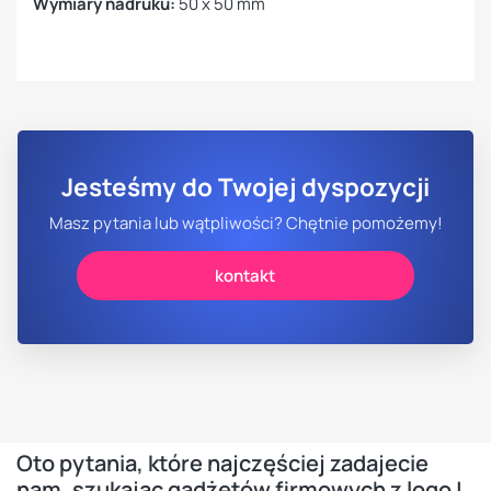
Wymiary nadruku:
50 x 50 mm
Jesteśmy do Twojej dyspozycji
Masz pytania lub wątpliwości? Chętnie pomożemy!
kontakt
Oto pytania, które najczęściej zadajecie
nam, szukając gadżetów firmowych z logo |