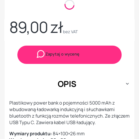
Kolory
Opcjonalne
Pokaż wszystkie kolory
89,00 zł
Cena
bez VAT
Zapytaj o wycenę
OPIS
Plastikowy power bank o pojemności 5000 mAh z
wbudowaną ładowarką indukcyjną i słuchawkami
bluetooth z funkcją rozmów telefonicznych. Ze złączem
USB Typu C. Zawiera kabel USB ładujący.
Wymiary produktu:
84×100×26 mm